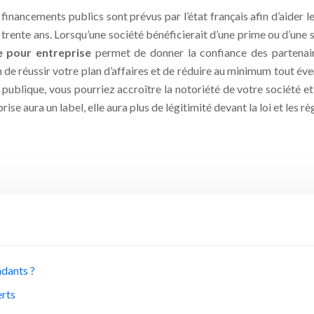
ancements publics sont prévus par l’état français afin d’aider le
qu’à trente ans. Lorsqu’une société bénéficierait d’une prime ou d’
e pour entreprise
permet de donner la confiance des partenaire
de réussir votre plan d’affaires et de réduire au minimum tout év
 publique, vous pourriez accroître la notoriété de votre société e
ise aura un label, elle aura plus de légitimité devant la loi et les rè
ndants ?
erts