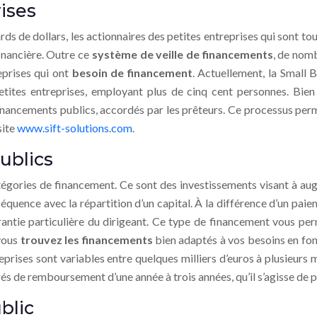
ises
rds de dollars, les actionnaires des petites entreprises qui sont 
inancière. Outre ce
système de veille de financements
, de nomb
eprises qui ont
besoin de financement
. Actuellement, la Small 
petites entreprises, employant plus de cinq cent personnes. Bien
 financements publics, accordés par les prêteurs. Ce processus pe
site
www.sift-solutions.com
.
ublics
tégories de financement. Ce sont des investissements visant à au
séquence avec la répartition d’un capital. À la différence d’un paiem
antie particulière du dirigeant. Ce type de financement vous perme
 vous
trouvez les financements
bien adaptés à vos besoins en fo
prises sont variables entre quelques milliers d’euros à plusieurs m
érés de remboursement d’une année à trois années, qu’il s’agisse de
blic