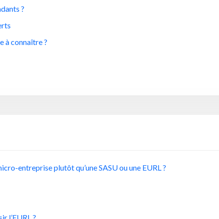
ndants ?
erts
e à connaître ?
 micro-entreprise plutôt qu’une SASU ou une EURL ?
sir l’EURL ?