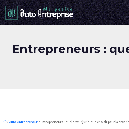
Entrepreneurs : que
/
Auto-entrepreneur
/ Entrepreneurs : quel statut juridique choisir pour la créati