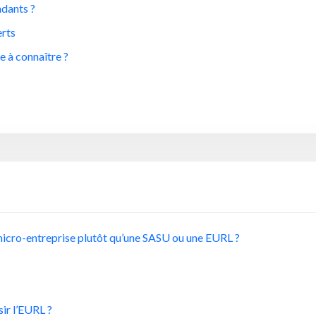
ndants ?
erts
e à connaître ?
 micro-entreprise plutôt qu’une SASU ou une EURL ?
sir l’EURL ?